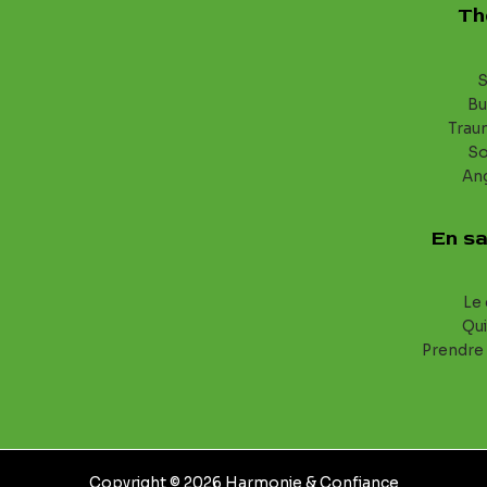
Th
S
Bu
Trau
S
An
En sa
Le 
Qui
Prendre
Copyright © 2026 Harmonie & Confiance